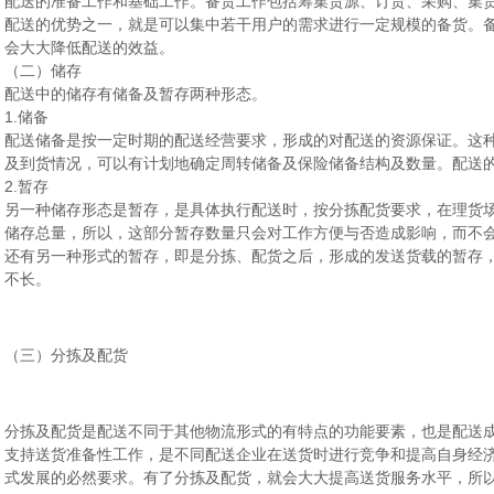
配送的准备工作和基础工作。备货工作包括筹集货源、订货、采购、集
配送的优势之一，就是可以集中若干用户的需求进行一定规模的备货。
会大大降低配送的效益。
（二）储存
配送中的储存有储备及暂存两种形态。
1.储备
配送储备是按一定时期的配送经营要求，形成的对配送的资源保证。这
及到货情况，可以有计划地确定周转储备及保险储备结构及数量。配送
2.暂存
另一种储存形态是暂存，是具体执行配送时，按分拣配货要求，在理货
储存总量，所以，这部分暂存数量只会对工作方便与否造成影响，而不
还有另一种形式的暂存，即是分拣、配货之后，形成的发送货载的暂存
不长。
（三）分拣及配货
分拣及配货是配送不同于其他物流形式的有特点的功能要素，也是配送
支持送货准备性工作，是不同配送企业在送货时进行竞争和提高自身经
式发展的必然要求。有了分拣及配货，就会大大提高送货服务水平，所