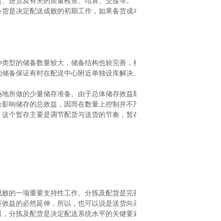
货、进货及有关的质量检查、结算、交接等。
备货是决定配送成败的初期工作，如果备货成本太高，
种类型的储备数量较大，储备结构也较完善，视货源
的储备保证有时在配送中心附近单独设库解决。
场地所做的少量储存准备。由于总体储存效益取决于
会影响储存的总效益，因而在数量上控制并不严格。
，这个暂存主要是调节配货与送货的节奏，暂存时间
成败的一项重要支持性工作。分拣及配货是完善送货、
济效益的必然延伸，所以，也可以说是送货向高级形
以，分拣及配货是决定配送系统水平的关键要素。