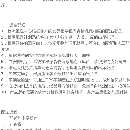
库。
二、运输配送
1．物流配送中心根据客户的发货指令视库存情况做相应的配送处理。
2．根据配送计划系统将自动地进行车辆、人员、 应的出库处理。
3．根据选好的因素由专人负责货物的调配处理，可分自动配货和人工配
资源。
4． 根据系统的安排结果按实际情况进行人工调整。
5． 在安排好后，系统将根据货物所放地点（库位）情况按物流公司自
6． 承运人凭拣货清单到仓库提货，仓库那头做相应的出库处理。
7． 装车完毕后，根据所送客户数打印出相应的送货单。
8． 车辆运输途中可通过GPS车辆定位系统随时监控，并做到信息及时
9． 在货物到达目的地后，经受货方确认后，凭回单向物流配送中心确
10．产生所有需要的统计分析数据和财务结算，并产生应收款与应付款
配送流程
一、配送的主要操作
（一）备货